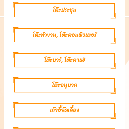
โต๊ะประชุม
โต๊ะทำงาน, โต๊ะคอมพิวเตอร์
โต๊ะบาร์, โต๊ะคาเฟ่
โต๊ะอนุบาล
เก้าอี้จัดเลี้ยง