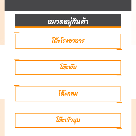
หมวดหมู่สินค้า
โต๊ะโรงอาหาร
โต๊ะพับ
โต๊ะกลม
โต๊ะเข้ามุม