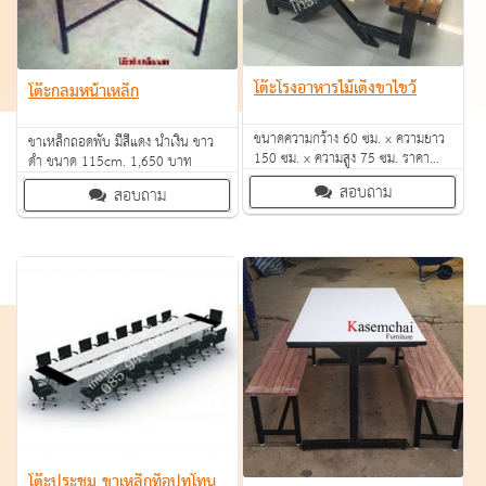
โต๊ะโรงอาหารไม้เต็งขาไขว้
โต๊ะกลมหน้าเหล็ก
ขนาดความกว้าง 60 ซม. x ความยาว
ขาเหล็กถอดพับ มีสีแดง นำเงิน ขาว
150 ซม. x ความสูง 75 ซม. ราคา
ดำ ขนาด 115cm. 1,650 บาท
6,700 บาท
สอบถาม
สอบถาม
โต๊ะประชุม ขาเหล็กท็อปทูโทน