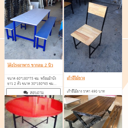
โต๊ะโรงอาหาร ขากลม 2 นิ้ว
เก้าอี้ไม้ยาง
ขนาด 60*180*75 ซม. พร้อมม้านั่ง
ยาว 2 ตัว ขนาด 30*180*45 ซม.
ราคา 3,790 บาท
เก้าอี้ไม้ยาง ราคา 490 บาท
สอบถาม
สอบถาม