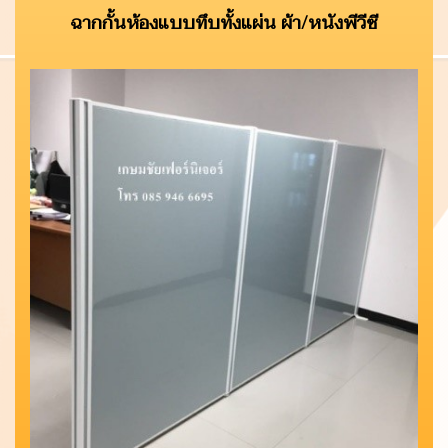
ฉากกั้นห้องแบบทึบทั้งแผ่น ผ้า/หนังพีวีซี