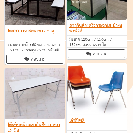
ฉากกั้นห้องครึ่งกระจกใส ผ้า/ห
นังพีวีซี
โต๊ะโรงอาหารหน้าขาว ขาคู่
มีขนาด 120cm. / 150cm. /
150cm. สอบถามราคาได้
ขนาดความกว้าง 60 ซม. x ความยาว
150 ซม. x ความสูง 75 ซม. พร้อมม้า
สอบถาม
นั่งยาว 2 ตัว ขนาด 30*150*45 ซม.
สอบถาม
ราคา 4,200 บาท
เก้าอี้โพลี
โต๊ะพับหน้าเมลามีนสีขาว หนา
19 มิล