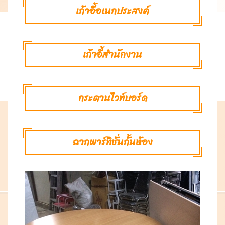
เก้าอี้อเนกประสงค์
เก้าอี้สำนักงาน
กระดานไวท์บอร์ด
ฉากพาร์ทิชั่นกั้นห้อง