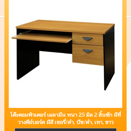
โต๊ะคอมพิวเตอร์ เมลามีน หนา 25 มิล 2 ลิ้นชัก มีที่
วางคีย์บอร์ด มีสี เชอรี่/ดำ, บีช/ดำ, เทา, ขาว