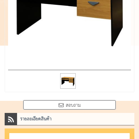
สอบถาม
รายละเอียดสินค้า