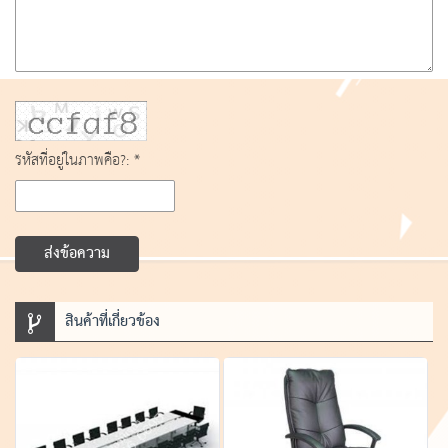
รหัสที่อยู่ในภาพคือ?: *
ส่งข้อความ
สินค้าที่เกี่ยวข้อง