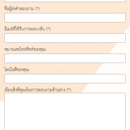
ชื่อผู้ส่งคำสอบถาม (*):
อีเมล์ที่ใช้รับการตอบกลับ (*):
หมายเลขโทรศัพท์ของคุณ:
ไลน์ไอดีของคุณ:
เขียนสิ่งที่คุณต้องการสอบถามด้านล่าง (*):