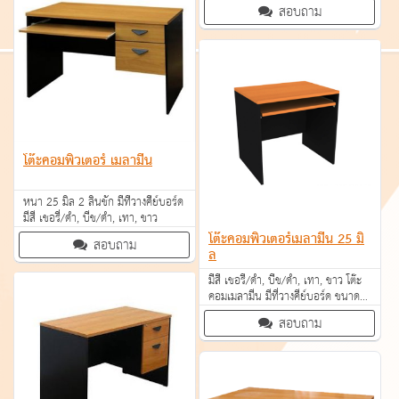
4,900 บาท
สอบถาม
โต๊ะคอมพิวเตอร์ เมลามีน
หนา 25 มิล 2 ลิ้นชัก มีที่วางคีย์บอร์ด
มีสี เชอรี่/ดำ, บีช/ดำ, เทา, ขาว
โต๊ะคอมพิวเตอร์เมลามีน 25 มิ
สอบถาม
ล
มีสี เชอรี่/ดำ, บีช/ดำ, เทา, ขาว โต๊ะ
คอมเมลามีน มีที่วางคีย์บอร์ด ขนาด
60*80*75 ซม. ขนาด 1,450 บาท
สอบถาม